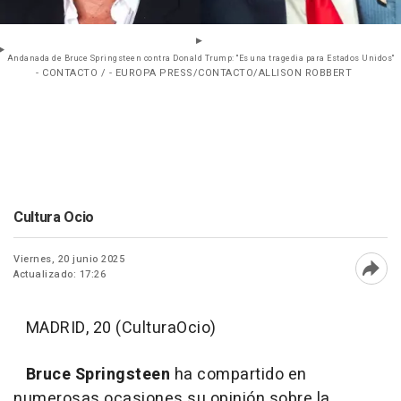
Andanada de Bruce Springsteen contra Donald Trump: "Es una tragedia para Estados Unidos"
- CONTACTO / - EUROPA PRESS/CONTACTO/ALLISON ROBBERT
Cultura Ocio
Viernes, 20 junio 2025
Actualizado: 17:26
Abri
MADRID, 20 (CulturaOcio)
Bruce Springsteen
ha compartido en
numerosas ocasiones su opinión sobre la