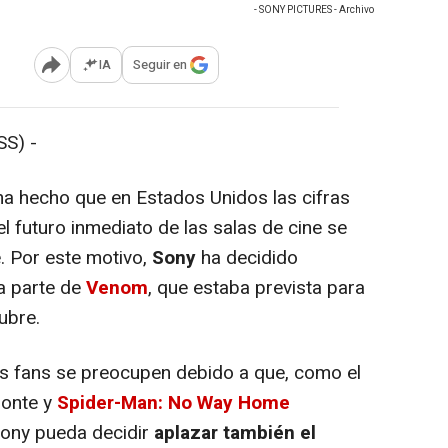
- SONY PICTURES - Archivo
IA
Seguir en
Abrir opciones para compartir
S) -
a hecho que en Estados Unidos las cifras
l futuro inmediato de las salas de cine se
. Por este motivo,
Sony
ha decidido
da parte de
Venom
, que estaba prevista para
ubre.
 fans se preocupen debido a que, como el
ionte y
Spider-Man: No Way Home
Sony pueda decidir
aplazar también el