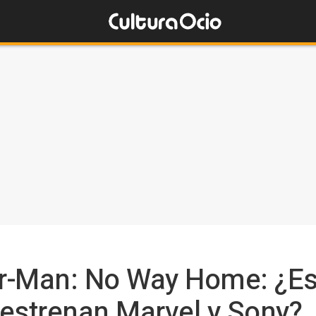
er-Man: No Way Home: ¿Es
o estrenan Marvel y Sony?