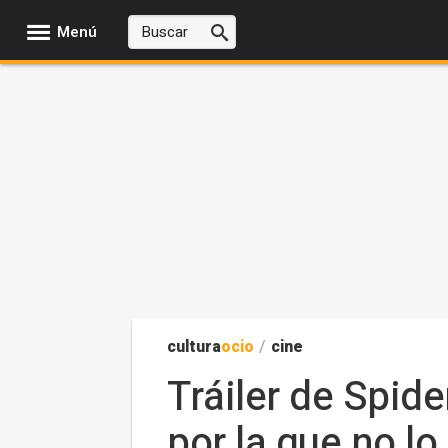
Menú
cultura
ocio
/
cine
Tráiler de Spid
por la que no l