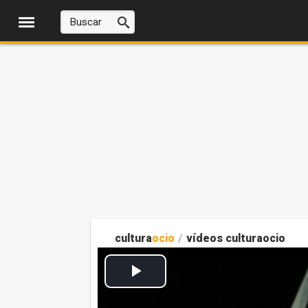
cultura
ocio
/
vídeos culturaocio