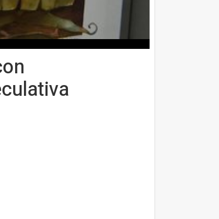
con
culativa