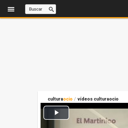
cultura
ocio
/
vídeos culturaocio