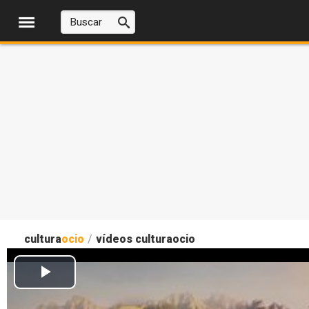
cultura
ocio
/
vídeos culturaocio