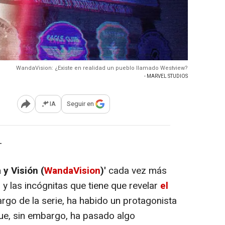
WandaVision: ¿Existe en realidad un pueblo llamado Westview?
- MARVEL STUDIOS
IA
Seguir en
Abrir opciones para compartir
-
 y Visión (
WandaVision
)'
cada vez más
y las incógnitas que tiene que revelar
el
argo de la serie, ha habido un protagonista
ue, sin embargo, ha pasado algo