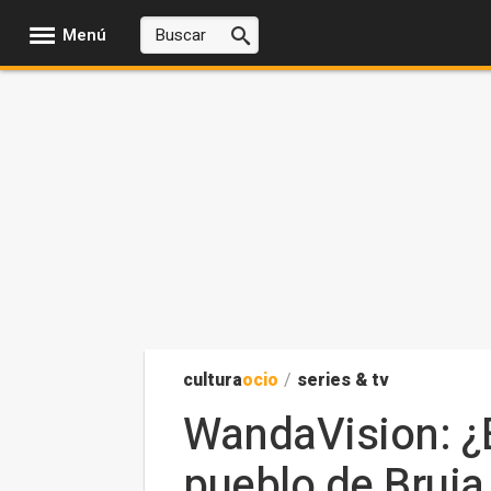
Menú
cultura
ocio
/
series & tv
WandaVision: ¿E
pueblo de Bruja