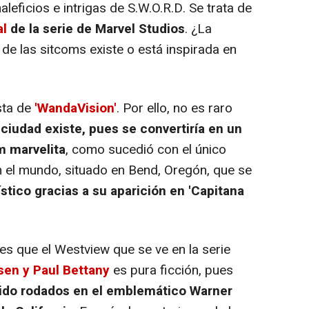
leficios e intrigas de S.W.O.R.D. Se trata de
al
de la serie de Marvel Studios
. ¿La
 de las sitcoms existe o está inspirada en
sta de
'WandaVision'
. Por ello, no es raro
 ciudad existe, pues se convertiría en un
m marvelita
, como sucedió con el único
n el mundo, situado en Bend, Oregón, que se
ístico gracias a su aparición en 'Capitana
s que el Westview que se ve en la serie
sen y Paul Bettany
es pura ficción, pues
 sido rodados en el emblemático Warner