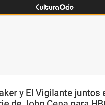
er y El Vigilante juntos 
erie de John Cena para H