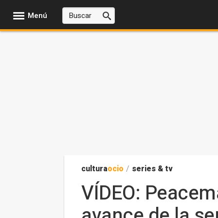
Menú
cultura
ocio
/
series & tv
VÍDEO: Peacemak
avance de la s