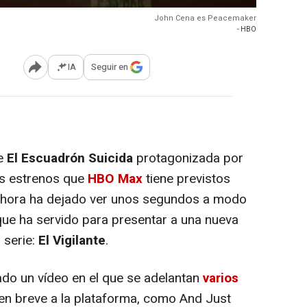
John Cena es Peacemaker
- HBO
IA
Seguir en
Abrir opciones para compartir
de
El Escuadrón Suicida
protagonizada por
es estrenos que
HBO Max
tiene previstos
ahora ha dejado ver unos segundos a modo
 que ha servido para presentar a una nueva
 serie:
El Vigilante
.
ado un vídeo en el que se adelantan
varios
 en breve a la plataforma, como And Just