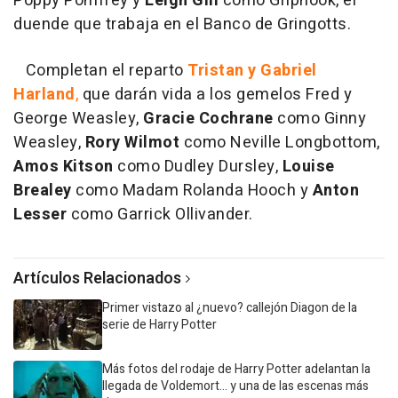
Poppy Pomfrey y
Leigh Gill
como Griphook, el
duende que trabaja en el Banco de Gringotts.
Completan el reparto
Tristan y Gabriel
Harland
,
que darán vida a los gemelos Fred y
George Weasley,
Gracie Cochrane
como Ginny
Weasley,
Rory Wilmot
como Neville Longbottom,
Amos Kitson
como Dudley Dursley,
Louise
Brealey
como Madam Rolanda Hooch y
Anton
Lesser
como Garrick Ollivander.
Artículos Relacionados
Primer vistazo al ¿nuevo? callejón Diagon de la
serie de Harry Potter
Más fotos del rodaje de Harry Potter adelantan la
llegada de Voldemort... y una de las escenas más