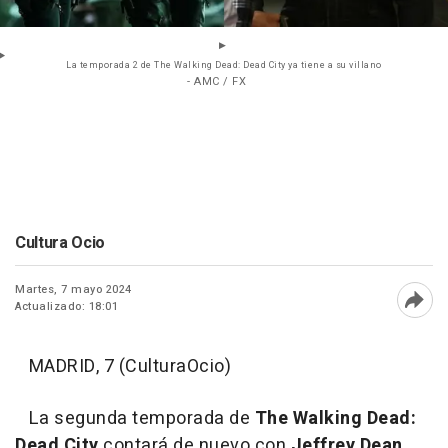
La temporada 2 de The Walking Dead: Dead City ya tiene a su villano
- AMC / FX
Cultura Ocio
Martes, 7 mayo 2024
Actualizado: 18:01
Abri
MADRID, 7 (CulturaOcio)
La segunda temporada de
The Walking Dead:
Dead City
contará de nuevo con
Jeffrey Dean