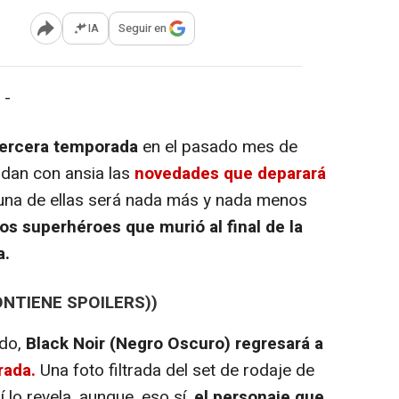
IA
Seguir en
Abrir opciones para compartir
 -
tercera temporada
en el pasado mes de
rdan con ansia las
novedades que deparará
Y una de ellas será nada más y nada menos
os superhéroes que murió al final de la
a.
ONTIENE SPOILERS))
ado,
Black Noir (Negro Oscuro) regresará a
rada.
Una foto filtrada del set de rodaje de
í lo revela, aunque, eso sí,
el personaje que