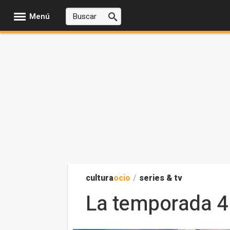
Menú
cultura
ocio
/
series & tv
La temporada 4 