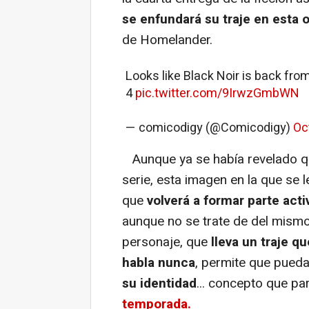
se enfundará su traje en esta o
de Homelander.
Looks like Black Noir is back fr
4
pic.twitter.com/9IrwzGmbWN
— comicodigy (@Comicodigy)
Oc
Aunque ya se había revelado que
serie, esta imagen en la que se 
que
volverá a formar parte act
aunque no se trate de del mismo
personaje, que
lleva un traje q
habla nunca
, permite que pued
su identidad
... concepto que p
temporada.