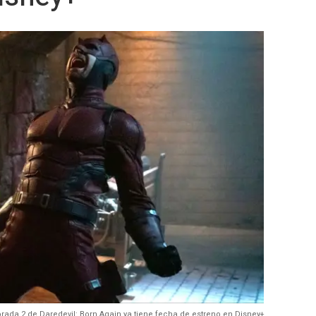
orada 2 de Daredevil: Born Again ya tiene fecha de estreno en Disney+