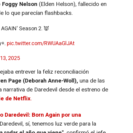
 Foggy Nelson
(Elden Helson), fallecido en
de lo que parecían flashbacks.
N AGAIN' Season 2. 👿
y+.
pic.twitter.com/RWUAaGlJAt
13, 2025
ba entrever la feliz reconciliación
ren Page (Deborah Anne-Woll),
una de las
 narrativa de Daredevil desde el estreno de
e de Netflix
.
o Daredevil: Born Again por una
Daredevil, sí, tenemos luz verde para la
rodar el año que viene",
confirmó el jefe