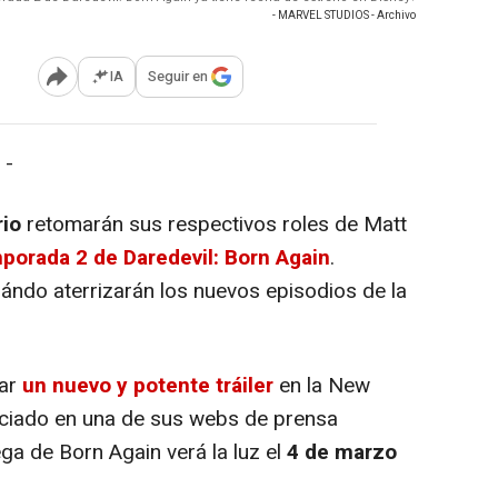
- MARVEL STUDIOS - Archivo
IA
Seguir en
Abrir opciones para compartir
 -
rio
retomarán sus respectivos roles de Matt
mporada 2 de Daredevil: Born Again
.
ndo aterrizarán los nuevos episodios de la
ar
un nuevo y potente tráiler
en la New
ciado en una de sus webs de prensa
ga de Born Again verá la luz el
4 de marzo