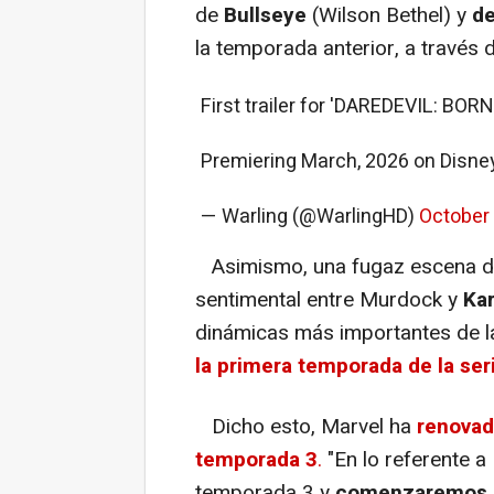
de
Bullseye
(Wilson Bethel) y
de
la temporada anterior, a través 
First trailer for 'DAREDEVIL: BOR
Premiering March, 2026 on Disne
— Warling (@WarlingHD)
October 
Asimismo, una fugaz escena deja
sentimental entre Murdock y
Ka
dinámicas más importantes de la
la primera temporada de la seri
Dicho esto, Marvel ha
renovad
temporada 3
.
"En lo referente a 
temporada 3 y
comenzaremos a 