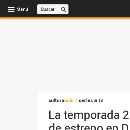
Menú
cultura
ocio
/
series & tv
La temporada 2 
de estreno en D