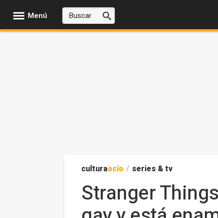
Menú
cultura
ocio
/
series & tv
Stranger Things
gay y está ena