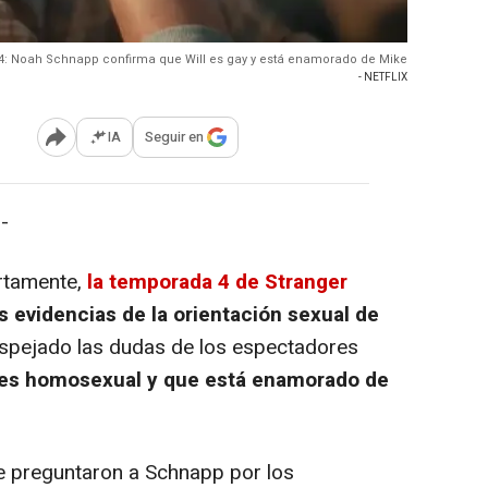
 4: Noah Schnapp confirma que Will es gay y está enamorado de Mike
- NETFLIX
IA
Seguir en
Abrir opciones para compartir
-
ertamente,
la temporada 4 de Stranger
s evidencias de la orientación sexual de
spejado las dudas de los espectadores
 es homosexual y que está enamorado de
e preguntaron a Schnapp por los