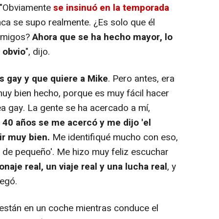
. "Obviamente
se insinuó en la temporada
nca se supo realmente. ¿Es solo que él
amigos?
Ahora que se ha hecho mayor, lo
 obvio
", dijo.
s gay y que quiere a Mike
. Pero antes, era
muy bien hecho, porque es muy fácil hacer
ea gay. La gente se ha acercado a mí,
40 años se me acercó y me dijo 'el
ir muy bien.
Me identifiqué mucho con eso,
 de pequeño'. Me hizo muy feliz escuchar
aje real, un viaje real y una lucha real
, y
regó.
 están en un coche mientras conduce el