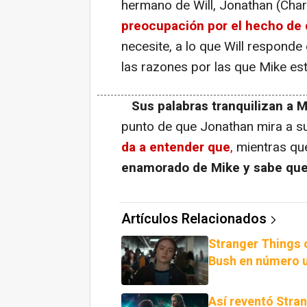
hermano de Will, Jonathan (Char
preocupación por el hecho de 
necesite, a lo que Will respond
las razones por las que Mike es
Sus palabras tranquilizan a M
punto de que Jonathan mira a 
da a entender que
,
mientras que
enamorado de Mike y sabe que
Artículos Relacionados
Stranger Things c
Bush en número 
Así reventó Stra