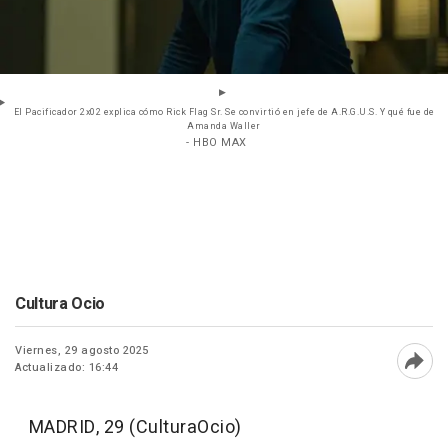
El Pacificador 2x02 explica cómo Rick Flag Sr. Se convirtió en jefe de A.R.G.U.S. Y qué fue de
Amanda Waller
- HBO MAX
Cultura Ocio
Viernes, 29 agosto 2025
Actualizado: 16:44
Abri
MADRID, 29 (CulturaOcio)