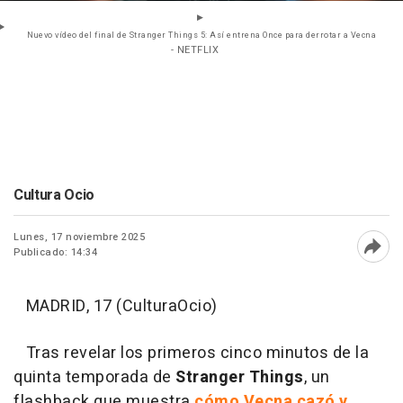
Nuevo vídeo del final de Stranger Things 5: Así entrena Once para derrotar a Vecna
- NETFLIX
Cultura Ocio
Lunes, 17 noviembre 2025
Publicado: 14:34
Abri
MADRID, 17 (CulturaOcio)
Tras revelar los primeros cinco minutos de la
quinta temporada de
Stranger Things
, un
flashback que muestra
cómo Vecna cazó y