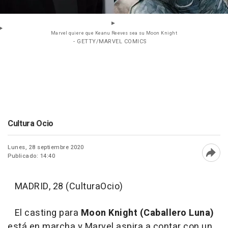
Marvel quiere que Keanu Reeves sea su Moon Knight
- GETTY/MARVEL COMICS
Cultura Ocio
Lunes, 28 septiembre 2020
Publicado: 14:40
Abri
MADRID, 28 (CulturaOcio)
El casting para
Moon Knight (Caballero Luna)
está en marcha y Marvel aspira a contar con un