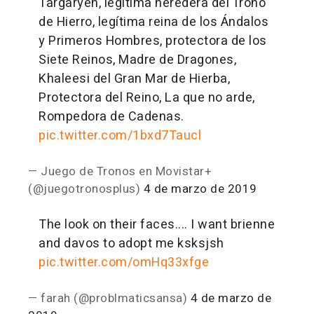
Targaryen, legítima heredera del Trono
de Hierro, legítima reina de los Ándalos
y Primeros Hombres, protectora de los
Siete Reinos, Madre de Dragones,
Khaleesi del Gran Mar de Hierba,
Protectora del Reino, La que no arde,
Rompedora de Cadenas.
pic.twitter.com/1bxd7Taucl
— Juego de Tronos en Movistar+
(@juegotronosplus)
4 de marzo de 2019
The look on their faces.... I want brienne
and davos to adopt me ksksjsh
pic.twitter.com/omHq33xfge
— farah (@problmaticsansa)
4 de marzo de