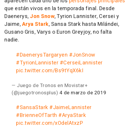
aparecen cada uno de los
personajes principales
que están vivos en la temporada final. Desde
Daenerys,
Jon Snow
, Tyrion Lannister, Cersei y
Jaime,
Arya Stark
, Sansa Stark hasta Milándei,
Gusano Gris, Varys o Euron Greyjoy, no falta
nadie.
#DaenerysTargaryen
#JonSnow
#TyrionLannister
#CerseiLannister
pic.twitter.com/Bs9tYqX6kI
— Juego de Tronos en Movistar+
(@juegotronosplus)
4 de marzo de 2019
#SansaStark
#JaimeLannister
#BrienneOfTarth
#AryaStark
pic.twitter.com/xOdelAtxzP