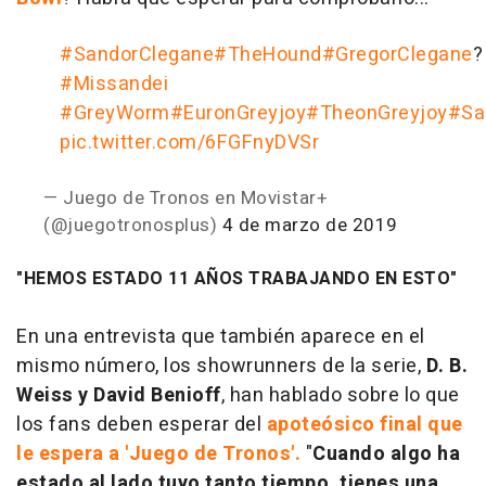
#SandorClegane
#TheHound
#GregorClegane
?
#Missandei
#GreyWorm
#EuronGreyjoy
#TheonGreyjoy
#Sa
pic.twitter.com/6FGFnyDVSr
— Juego de Tronos en Movistar+
(@juegotronosplus)
4 de marzo de 2019
"HEMOS ESTADO 11 AÑOS TRABAJANDO EN ESTO"
En una entrevista que también aparece en el
mismo número, los showrunners de la serie,
D. B.
Weiss y David Benioff
, han hablado sobre lo que
los fans deben esperar del
apoteósico final que
le espera a 'Juego de Tronos'.
"
Cuando algo ha
estado al lado tuyo tanto tiempo, tienes una