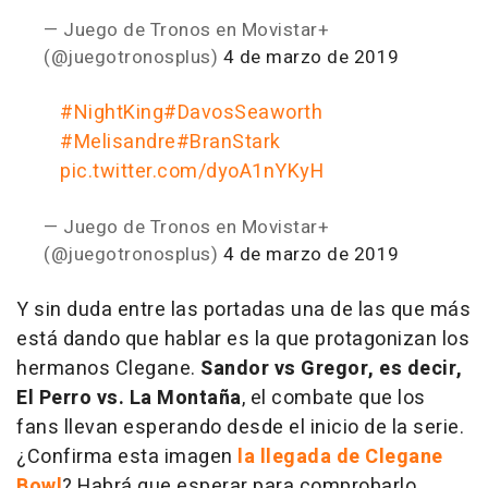
— Juego de Tronos en Movistar+
(@juegotronosplus)
4 de marzo de 2019
#NightKing
#DavosSeaworth
#Melisandre
#BranStark
pic.twitter.com/dyoA1nYKyH
— Juego de Tronos en Movistar+
(@juegotronosplus)
4 de marzo de 2019
Y sin duda entre las portadas una de las que más
está dando que hablar es la que protagonizan los
hermanos Clegane.
Sandor vs Gregor, es decir,
El Perro vs. La Montaña
, el combate que los
fans llevan esperando desde el inicio de la serie.
¿Confirma esta imagen
la llegada de Clegane
Bowl
? Habrá que esperar para comprobarlo...