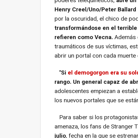
poderes telequinéticos,
abre un 
Henry Creel/Uno/Peter Ballard
por la oscuridad, el chico de p
transformándose en el terrible
refieren como Vecna.
Además d
traumáticos de sus víctimas, es
abrir un portal con cada muerte
"Si
el demogorgon era su sol
rango. Un general capaz de abri
adolescentes empiezan a estable
los nuevos portales que se está
Para saber si los protagonistas
amenaza, los fans de Stranger 
julio
, fecha en la que se estrena