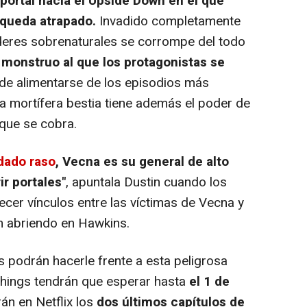
portal hacia el Upside Down en el que
 queda atrapado.
Invadido completamente
oderes sobrenaturales se corrompe del todo
 monstruo al que los protagonistas se
e alimentarse de los episodios más
ta mortífera bestia tiene además el poder de
 que se cobra.
dado raso
, Vecna es su general de alto
r portales"
, apuntala Dustin cuando los
cer vínculos entre las víctimas de Vecna y
n abriendo en Hawkins.
 podrán hacerle frente a esta peligrosa
Things tendrán que esperar hasta
el 1 de
rán en Netflix los
dos últimos capítulos de