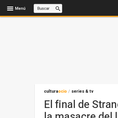
Menú
cultura
ocio
/
series & tv
El final de Stra
la masacre del 