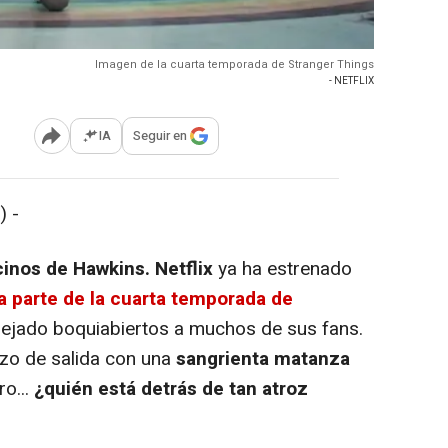
Imagen de la cuarta temporada de Stranger Things
- NETFLIX
IA
Seguir en
Abrir opciones para compartir
) -
cinos de Hawkins.
Netflix
ya ha estrenado
a parte de la cuarta temporada de
 dejado boquiabiertos a muchos de sus fans.
azo de salida con una
sangrienta matanza
ro...
¿quién está detrás de tan atroz