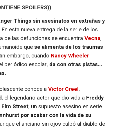
ONTIENE SPOILERS))
anger Things sin asesinatos en extrañas y
. En esta nueva entrega de la serie de los
ría de las defunciones se encuentra
Vecna
,
 humanoide que
se alimenta de los traumas
 Sin embargo, cuando
Nancy Wheeler
el periódico escolar,
da con otras pistas...
as.
dolescente conoce a
Victor Creel
,
d
, el legendario actor que dio vida a
Freddy
n Elm Street
, un supuesto asesino en serie
ennhurst por acabar con la vida de su
nque el anciano sin ojos culpó al diablo de