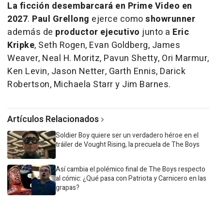
La ficción desembarcará en Prime Video en
2027
.
Paul Grellong
ejerce como
showrunner
además de
productor ejecutivo
junto a
Eric
Kripke
, Seth Rogen, Evan Goldberg, James
Weaver, Neal H. Moritz, Pavun Shetty, Ori Marmur,
Ken Levin, Jason Netter, Garth Ennis, Darick
Robertson, Michaela Starr y Jim Barnes.
Artículos Relacionados
Soldier Boy quiere ser un verdadero héroe en el
tráiler de Vought Rising, la precuela de The Boys
Así cambia el polémico final de The Boys respecto
al cómic: ¿Qué pasa con Patriota y Carnicero en las
grapas?