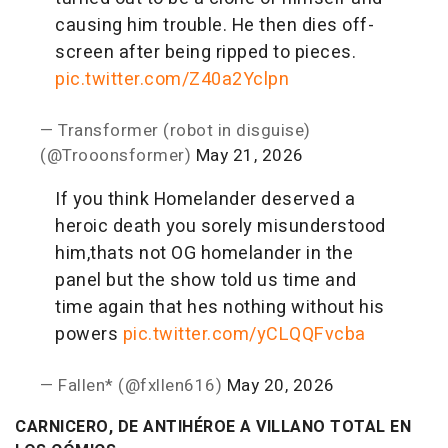
causing him trouble. He then dies off-
screen after being ripped to pieces.
pic.twitter.com/Z40a2Yclpn
— Transformer (robot in disguise)
(@Trooonsformer)
May 21, 2026
If you think Homelander deserved a
heroic death you sorely misunderstood
him,thats not OG homelander in the
panel but the show told us time and
time again that hes nothing without his
powers
pic.twitter.com/yCLQQFvcba
— Fallen* (@fxllen616)
May 20, 2026
CARNICERO, DE ANTIHÉROE A VILLANO TOTAL EN