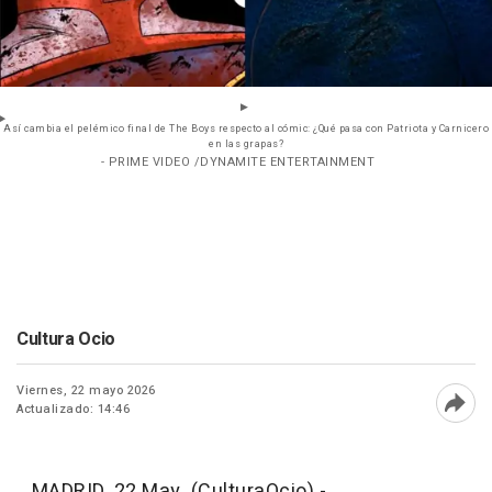
Así cambia el pelémico final de The Boys respecto al cómic: ¿Qué pasa con Patriota y Carnicero
en las grapas?
- PRIME VIDEO /DYNAMITE ENTERTAINMENT
Cultura Ocio
Viernes, 22 mayo 2026
Actualizado: 14:46
Abri
MADRID, 22 May. (CulturaOcio) -