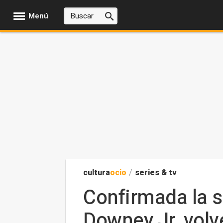
Menú
cultura
ocio
/
series & tv
Confirmada la s
Downey Jr. volv