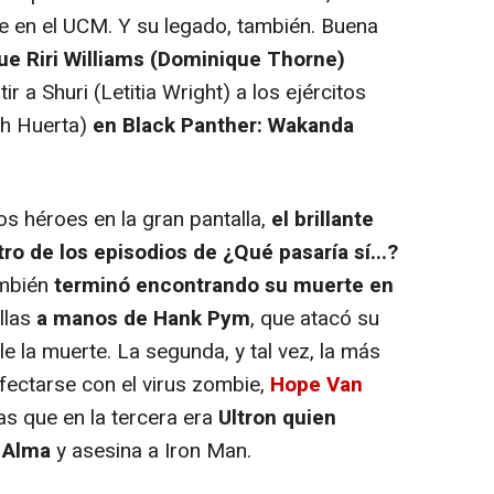
 en el UCM. Y su legado, también. Buena
ue Riri Williams (Dominique Thorne)
 a Shuri (Letitia Wright) a los ejércitos
h Huerta)
en Black Panther: Wakanda
os héroes en la gran pantalla,
el brillante
ro de los episodios de ¿Qué pasaría sí...?
ambién
terminó encontrando su muerte en
llas
a manos de Hank Pym
, que atacó su
e la muerte. La segunda, y tal vez, la más
nfectarse con el virus zombie,
Hope Van
as que en la tercera era
Ultron quien
 Alma
y asesina a Iron Man.