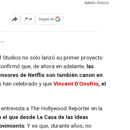
- MARVEL STUDIOS
IA
Seguir en
Abrir opciones para compartir
 -
 Studios no solo lanzó su primer proyecto
onfirmó que, de ahora en adelante,
las
fensores de Netflix son también canon en
ns han celebrado y que
Vincent D'Onofrio
, el
entrevista a The Hollywood Reporter en la
 el que desde La Casa de las Ideas
movimiento
. Y es que, durante años, no