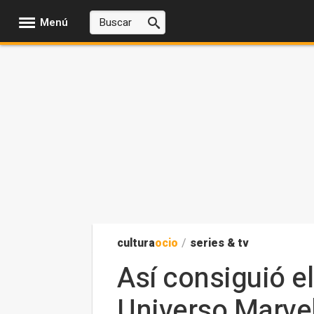
Menú
cultura
ocio
/
series & tv
Así consiguió el
Universo Marve