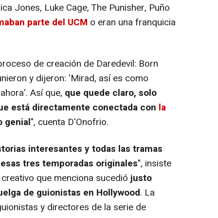
sica Jones, Luke Cage, The Punisher, Puño
maban parte del UCM
o eran una franquicia
 proceso de creación de Daredevil: Born
unieron y dijeron: 'Mirad, así es como
ahora'. Así que,
que quede claro, solo
ue está directamente conectada con
la
o genial
", cuenta D'Onofrio.
torias interesantes y todas las tramas
 esas tres temporadas originales
", insiste
eso creativo que menciona sucedió
justo
uelga de guionistas en Hollywood
. La
ionistas y directores de la serie de