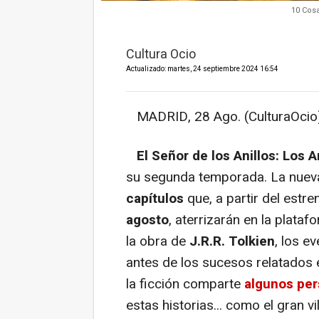
10 Cos
Cultura Ocio
Actualizado: martes, 24 septiembre 2024 16:54
MADRID, 28 Ago. (CulturaOcio)
El Señor de los Anillos: Los A
su segunda temporada. La nuev
capítulos
que, a partir del estr
agosto
, aterrizarán en la plat
la obra de
J.R.R. Tolkien
, los e
antes de los sucesos relatados en
la ficción comparte
algunos pe
estas historias... como el gran v