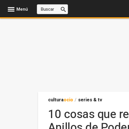
Menú
cultura
ocio
/
series & tv
10 cosas que re
Anillos de Pode