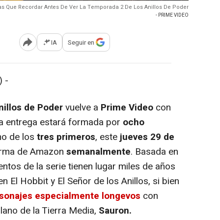
as Que Recordar Antes De Ver La Temporada 2 De Los Anillos De Poder
- PRIME VIDEO
IA
Seguir en
Abrir opciones para compartir
 -
nillos de Poder
vuelve a
Prime Video
con
a entrega estará formada por
ocho
eno de los
tres primeros
, este
jueves 29 de
aforma de Amazon
semanalmente
. Basada en
ventos de la serie tienen lugar miles de años
 El Hobbit y El Señor de los Anillos, si bien
rsonajes especialmente longevos
con
illano de la Tierra Media,
Sauron.