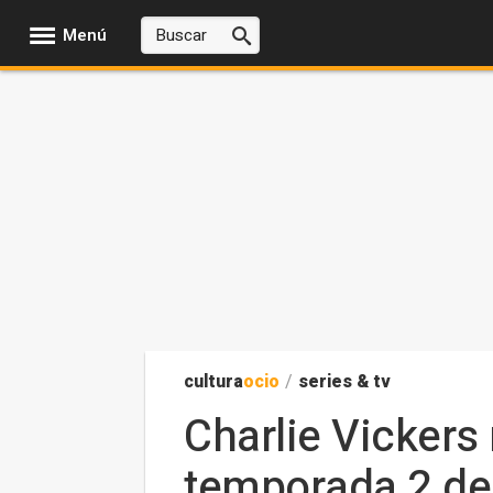
Menú
cultura
ocio
/
series & tv
Charlie Vickers 
temporada 2 de 