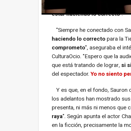
ficción al Señor Oscuro, asegur
estar haciendo lo correcto
".
"Siempre he conectado con Saur
haciendo lo correcto
para la Ti
comprometo
", aseguraba el in
CulturaOcio. "Espero que la aud
que está tratando de lograr,
si s
del espectador.
Yo no siento pe
Y es que, en el fondo, Sauron c
los adelantos han mostrado sus
presenta, ni más ni menos que 
raya
". Según apunta el actor Ch
en la ficción, precisamente la m