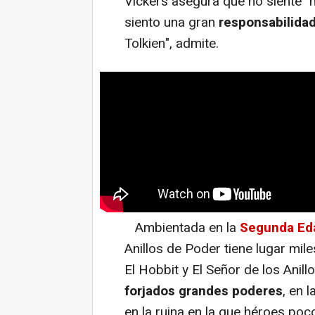
Vickers asegura que no siente "
siento una gran
responsabilidad
Tolkien", admite.
Ambientada en la
Segunda Edad
Anillos de Poder tiene lugar mil
El Hobbit y El Señor de los Anill
forjados grandes poderes
, en 
en la ruina en la que héroes poc