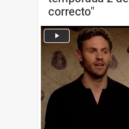
correcto"
Charlie Vickers revela el plan maestro de Sauron en la temporada
Cultura Ocio
Actualizado: lunes, 26 agosto 2024 14:54
MADRID, 26 Ago. (CulturaOcio)
La segunda temporada de
El 
llega a Amazon Prime Video el 
primeros episodios. Los nuevos
creado por J.R.R. Tolkien, mientr
poder
como parte de su plan pa
buscar el poder y la dominación,