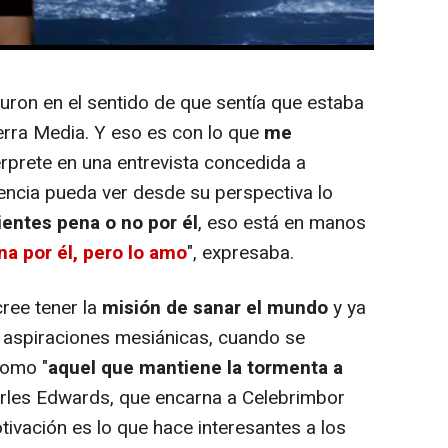
a que su personaje "
verdaderamente
cree
on en el sentido de que sentía que estaba
erra Media. Y eso es con lo que
me
térprete en una entrevista concedida a
iencia pueda ver desde su perspectiva lo
ientes pena o no por él
, eso está en manos
na por él, pero lo amo
", expresaba.
ree tener la
misión de sanar el mundo
y ya
 aspiraciones mesiánicas, cuando se
como "
aquel que mantiene la tormenta a
arles Edwards, que encarna a Celebrimbor
otivación es lo que hace interesantes a los