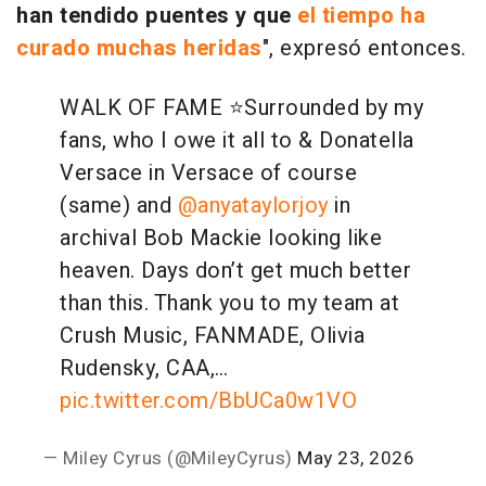
han tendido puentes y que
el tiempo ha
curado muchas heridas
", expresó entonces.
WALK OF FAME ⭐️
Surrounded by my
fans, who I owe it all to & Donatella
Versace in Versace of course
(same) and
@anyataylorjoy
in
archival Bob Mackie looking like
heaven. Days don’t get much better
than this. Thank you to my team at
Crush Music, FANMADE, Olivia
Rudensky, CAA,…
pic.twitter.com/BbUCa0w1VO
— Miley Cyrus (@MileyCyrus)
May 23, 2026