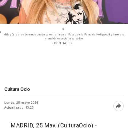
Miley Cyrus recibe emocionada su estrella en el Paseo de la Fama de Hollywood y hace una
mención especial a su padre
- CONTACTO
Cultura Ocio
Lunes, 25 mayo 2026
Actualizado: 13:23
Abri
MADRID, 25 May. (CulturaOcio) -