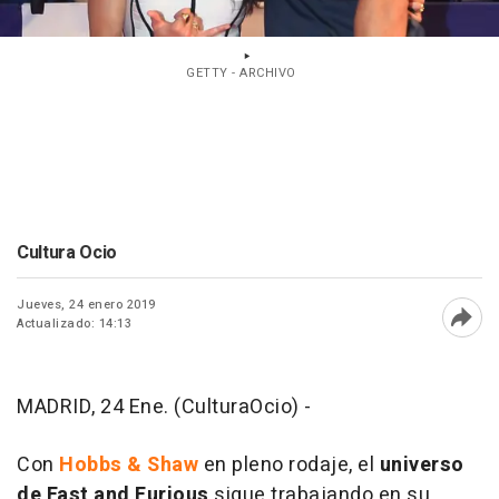
GETTY - ARCHIVO
Cultura Ocio
Jueves, 24 enero 2019
Actualizado: 14:13
Abri
MADRID, 24 Ene. (CulturaOcio) -
Con
Hobbs & Shaw
en pleno rodaje, el
universo
de Fast and Furious
sigue trabajando en su