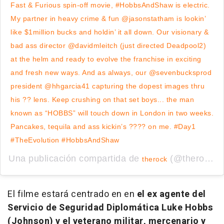
Fast & Furious spin-off movie, #HobbsAndShaw is electric.
My partner in heavy crime & fun @jasonstatham is lookin’
like $1million bucks and holdin’ it all down. Our visionary &
bad ass director @davidmleitch (just directed Deadpool2)
at the helm and ready to evolve the franchise in exciting
and fresh new ways. And as always, our @sevenbucksprod
president @hhgarcia41 capturing the dopest images thru
his ?? lens. Keep crushing on that set boys... the man
known as “HOBBS” will touch down in London in two weeks.
Pancakes, tequila and ass kickin’s ???? on me. #Day1
#TheEvolution #HobbsAndShaw
Una publicación compartida de
(@therock) el
therock
El filme estará centrado en en
el ex agente del
Servicio de Seguridad Diplomática Luke Hobbs
(Johnson) y el veterano militar, mercenario y