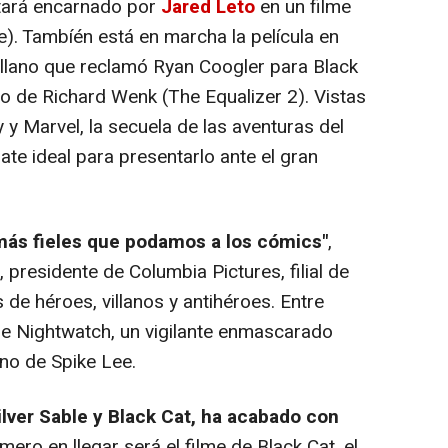
stará encarnado por
Jared Leto
en un filme
e
). Tambíén está en marcha la película en
villano que reclamó Ryan Coogler para
Black
eto de Richard Wenk (
The Equalizer 2
). Vistas
 y Marvel, la secuela de las aventuras del
te ideal para presentarlo ante el gran
más fieles que podamos a los cómics"
,
 presidente de Columbia Pictures, filial de
s de héroes, villanos y antihéroes. Entre
 de Nightwatch, un vigilante enmascarado
ano de Spike Lee.
ilver Sable y Black Cat, ha acabado con
rimero en llegar será el filme de Black Cat, el