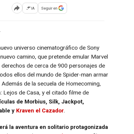
IA
Seguir en
Abrir opciones para compartir
-
 nuevo universo cinematográfico de Sony
 un nuevo camino, que pretende emular Marvel
 derechos de cerca de 900 personajes de
 todos ellos del mundo de Spider-man armar
'. Además de la secuela de
Homecoming
,
: Lejos de Casa
, y el citado filme de
ículas de Morbius, Silk, Jackpot,
Sable y
Kraven el Cazador
.
erá la aventura en solitario protagonizada