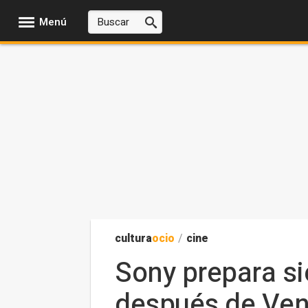
Menú
cultura
ocio
/
cine
Sony prepara si
después de Ve