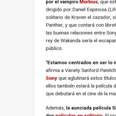
por el vampiro
Morbius
, que e
dirigido por Daniel Espinosa (
Lif
solitario de Kraven el cazador, 
Panther
, y que contará con libr
las buenas relaciones entre Sony
rey de Wakanda sería el escapara
público.
"Estamos centrados en ser lo 
afirma a Variety Sanford Panitch,
Sony
que aglutinará estos título
ellos también estará la película
que debutará en el cine de la m
Además,
la aunciada película S
dos
películas en solitario
. El p