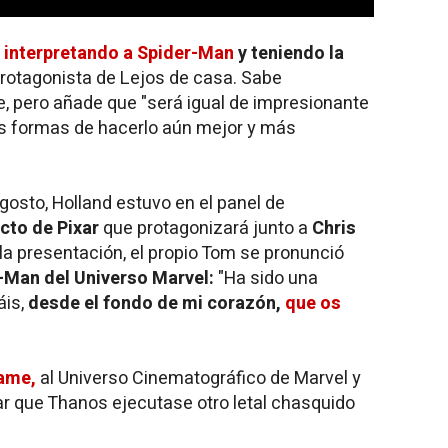
ara el futuro".
 interpretando a Spider-Man
y teniendo la
 protagonista de Lejos de casa. Sabe
, pero añade que "será igual de impresionante
s formas de hacerlo aún mejor y más
osto, Holland estuvo en el panel de
cto de Pixar
que protagonizará junto a
Chris
la presentación, el propio Tom se pronunció
-Man del Universo Marvel:
"Ha sido una
áis,
desde el fondo de mi corazón,
que os
game
,
al Universo Cinematográfico de Marvel y
tar que Thanos ejecutase otro letal chasquido