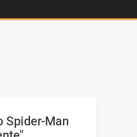
o Spider-Man
ente"