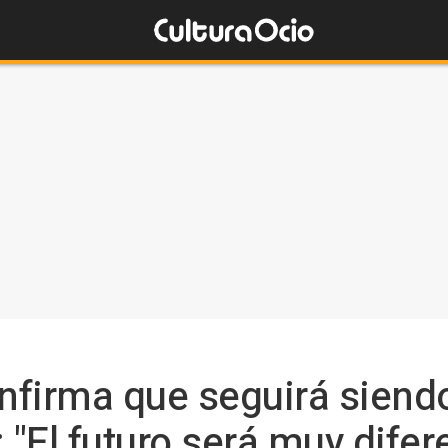
nfirma que seguirá siend
 "El futuro será muy difer