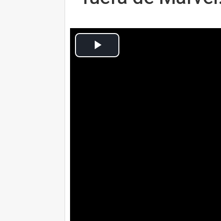
Cultura Ocio
Actualizado: domingo, 25 agosto 2019 23:51
MADRID, 25 Ago. (CulturaOcio) -
Tom Holland
no olvidará las últimas
buenas noticias. La sonora
ruptura en
derechos con Spider-Man
, sumado a 
Uncharted
, proyecto donde da vida a
camino complicado. Con las aguas más
D23 de Disney
que
seguirá interpret
En una entrevista concedida a Entert
productor Kevin Feige
han opinado y
Man
de Marvel. "Hemos hecho cinco gr