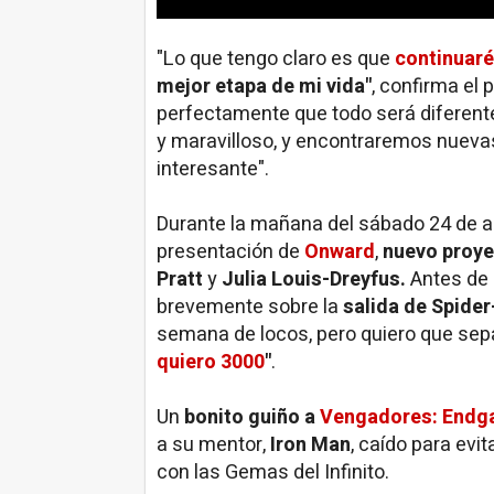
maravillosos. ¿Quién sabe qué nos dep
"Lo que tengo claro es que
continuaré
mejor etapa de mi vida"
, confirma el
perfectamente que todo será diferente
y maravilloso, y encontraremos nueva
interesante".
Durante la mañana del sábado 24 de ag
presentación de
Onward
,
nuevo proye
Pratt
y
Julia Louis-Dreyfus.
Antes de 
brevemente sobre la
salida de Spider
semana de locos, pero quiero que sep
quiero 3000
"
.
Un
bonito guiño a
Vengadores: End
a su mentor,
Iron Man
, caído para evi
con las Gemas del Infinito.