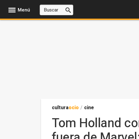
Menú
cultura
ocio
/
cine
Tom Holland co
fuera de Marvel: