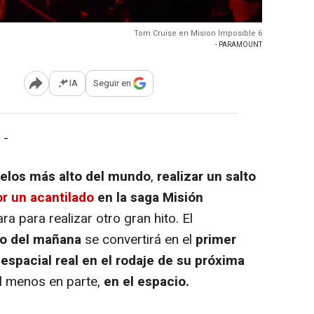
Tom Cruise en Mision Imposible 6
- PARAMOUNT
IA
Seguir en
Abrir opciones para compartir
 -
ielos más alto del mundo
,
realizar un salto
r un acantilado
en la saga Misión
a para realizar otro gran hito. El
ilo del mañana
se convertirá en el
primer
espacial real en el rodaje de su próxima
al menos en parte,
en el espacio.