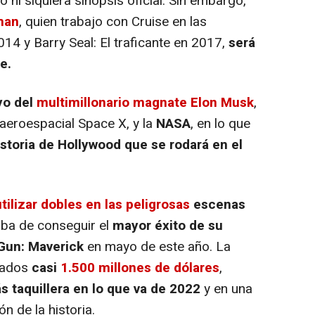
no ni siquiera sinopsis oficial. Sin embargo,
man
, quien trabajo con Cruise en las
014 y Barry Seal: El traficante en 2017,
será
e.
o del
multimillonario magnate Elon Musk
,
aeroespacial Space X, y la
NASA
, en lo que
istoria de Hollywood que se rodará en el
tilizar dobles en las peligrosas
escenas
aba de conseguir el
mayor éxito de su
 Gun: Maverick
en mayo de este año. La
dados
casi
1.500 millones de dólares
,
s taquillera en lo que va de 2022
y en una
n de la historia.