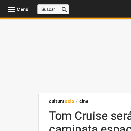
Menú
cultura
ocio
/
cine
Tom Cruise será 
caminata espaci