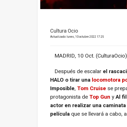
Cultura Ocio
Actualizado: lunes, 10 octubre 2022 17:25
MADRID, 10 Oct. (CulturaOcio)
Después de escalar
el rascac
HALO o tirar una
locomotora po
Imposible
,
Tom Cruise
se prepar
protagonista de
Top Gun
y
Al f
actor en realizar una caminata 
película
que se llevará a cabo, 