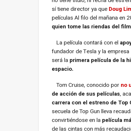
no tiene título, ni fecha de estre
sí tiene director ya que
Doug Li
películas Al filo del mañana en 2
quien tome las riendas del film
La película contará con el
apoy
fundador de Tesla y la empresa 
será la
primera película de la h
espacio.
Tom Cruise, conocido por
no u
de acción de sus películas
, ac
carrera con el estreno de Top
secuela de Top Gun lleva recau
convirtiéndose en la
película má
de las cintas con más recaudació