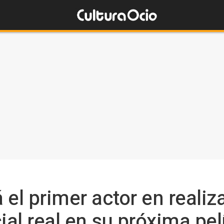
el primer actor en realiz
al real en su próxima pel