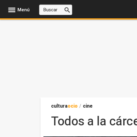
Menú
cultura
ocio
/
cine
Todos a la cárce