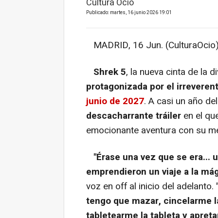
Cultura Ocio
Publicado: martes, 16 junio 2026 19:01
MADRID, 16 Jun. (CulturaOcio)
Shrek 5
, la nueva cinta de la
protagonizada por el irreveren
junio de 2027
. A casi un año de
descacharrante tráiler
en el que
emocionante aventura con su me
"Érase una vez que se era...
u
emprendieron un viaje a la má
voz en off al inicio del adelanto.
tengo que mazar, cincelarme l
tabletearme la tableta y apreta