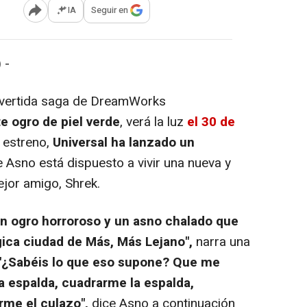
IA
Seguir en
Abrir opciones para compartir
 -
 divertida saga de DreamWorks
te ogro de piel verde
, verá la luz
el 30 de
l estreno,
Universal ha lanzado un
 Asno está dispuesto a vivir una nueva y
jor amigo, Shrek.
n ogro horroroso y un asno chalado que
gica ciudad de Más, Más Lejano",
narra una
"¿Sabéis lo que eso supone? Que me
a espalda, cuadrarme la espalda,
rme el culazo",
dice Asno a continuación