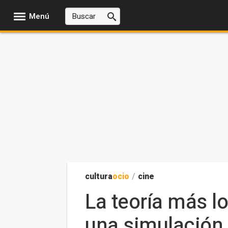
Menú
cultura
ocio
/
cine
La teoría más l
una simulación 