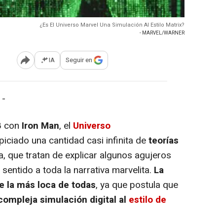
¿Es El Universo Marvel Una Simulación Al Estilo Matrix?
- MARVEL/WARNER
IA
Seguir en
Abrir opciones para compartir
 -
8 con
Iron Man
, el
Universo
piciado una cantidad casi infinita de
teorías
a, que tratan de explicar algunos agujeros
sentido a toda la narrativa marvelita.
La
e la más loca de todas
, ya que postula que
compleja simulación digital al
estilo de