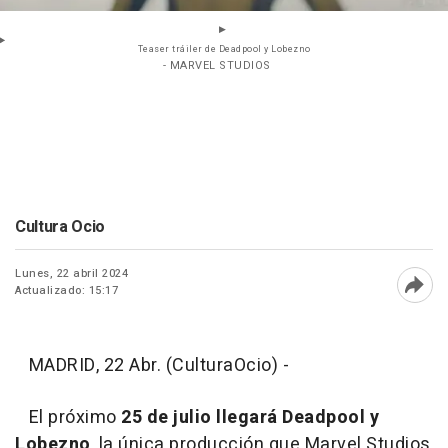
Teaser tráiler de Deadpool y Lobezno
- MARVEL STUDIOS
Cultura Ocio
Lunes, 22 abril 2024
Actualizado: 15:17
Abri
MADRID, 22 Abr. (CulturaOcio) -
El próximo
25 de julio llegará Deadpool y
Lobezno
, la única producción que Marvel Studios