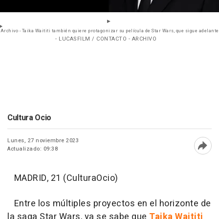
Archivo - Taika Waititi también quiere protagonizar su película de Star Wars, que sigue adelante
- LUCASFILM / CONTACTO - ARCHIVO
Cultura Ocio
Lunes, 27 noviembre 2023
Actualizado: 09:38
Abri
MADRID, 21 (CulturaOcio)
Entre los múltiples proyectos en el horizonte de
la saga Star Wars, ya se sabe que
Taika Waititi