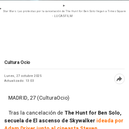
Star Wars: Las protestas por la cancelación de The Hunt for Ben Solo llegan a Times Square
- LUCASFILM
Cultura Ocio
Lunes, 27 octubre 2025
Actualizado: 13:03
Abri
MADRID, 27 (CulturaOcio)
Tras la cancelación de
The Hunt for Ben Solo,
secuela de El ascenso de Skywalker
ideada por
Adam Driver junto al cineasta Steven