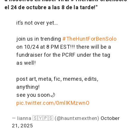
el 24 de octubre a las 8 de la tarde!"
it’s not over yet…
join us in trending
#TheHuntForBenSolo
on 10/24 at 8 PM EST!!! there will be a
fundraiser for the PCRF under the tag
as well!
post art, meta, fic, memes, edits,
anything!
see you soon🌙
pic.twitter.com/0mlIKMzwnO
— lianna 🇸🇾🇵🇸 (@hauntxmexthen)
October
21, 2025