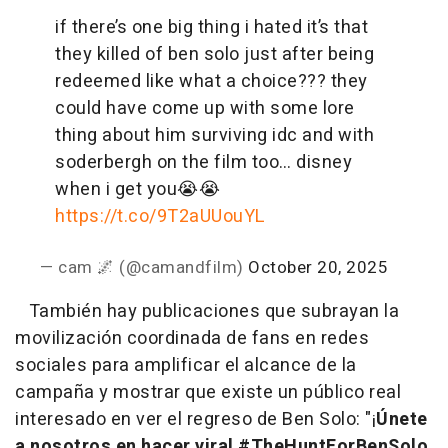
if there’s one big thing i hated it’s that
they killed of ben solo just after being
redeemed like what a choice??? they
could have come up with some lore
thing about him surviving idc and with
soderbergh on the film too… disney
when i get you😭😭
https://t.co/9T2aUUouYL
— cam 🌌 (@camandfilm)
October 20, 2025
También hay publicaciones que subrayan la
movilización coordinada de fans en redes
sociales para amplificar el alcance de la
campaña y mostrar que existe un público real
interesado en ver el regreso de Ben Solo: "¡
Únete
a nosotros en hacer viral #TheHuntForBenSolo