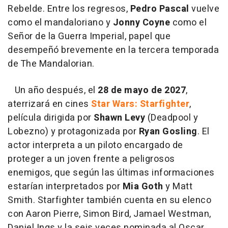
Rebelde. Entre los regresos,
Pedro Pascal
vuelve
como el mandaloriano y
Jonny Coyne
como el
Señor de la Guerra Imperial, papel que
desempeñó brevemente en la tercera temporada
de The Mandalorian.
Un año después, el
28 de mayo de 2027
,
aterrizará en cines
Star Wars: Starfighter
,
película dirigida por
Shawn Levy
(Deadpool y
Lobezno) y protagonizada por
Ryan Gosling
. El
actor interpreta a un piloto encargado de
proteger a un joven frente a peligrosos
enemigos, que según las últimas informaciones
estarían interpretados por
Mia Goth
y Matt
Smith. Starfighter también cuenta en su elenco
con Aaron Pierre, Simon Bird, Jamael Westman,
Daniel Ings y la seis veces nominada al Oscar