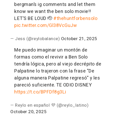
bergman’s ig comments and let them
know we want the ben solo movie!!
LET’S BE LOUD 🫡
#thehuntforbensolo
pic.twitter.com/Gl38VcGuJw
— Jess (@reylobalance)
October 21, 2025
Me puedo imaginar un montón de
formas como el revivir a Ben Solo
tendría lógica, pero al viejo decrépito de
Palpatine lo trajeron con la frase "De
alguna manera Palpatine regresó" y les
pareció suficiente. TE ODIO DISNEY
https://t.co/BPFDf8g3Li
— Reylo en español 💜 (@reylo_latino)
October 20, 2025