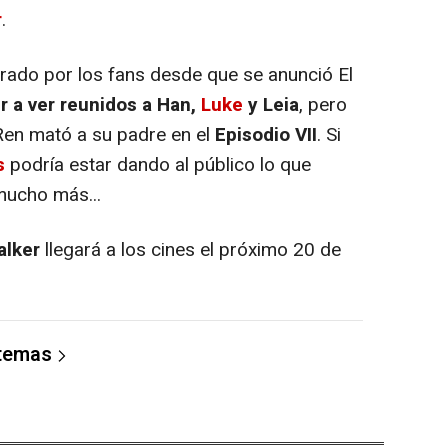
r
.
ado por los fans desde que se anunció El
r a ver reunidos a Han,
Luke
y Leia
, pero
Ren mató a su padre en el
Episodio VII
. Si
s
podría estar dando al público lo que
mucho más...
alker
llegará a los cines el próximo 20 de
 temas