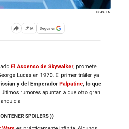
LUCASFILM
IA
Seguir en
Abrir opciones para compartir
ulado
El Ascenso de Skywalker
, promete
George Lucas en 1970. El primer tráiler ya
rissian y del Emperador
Palpatine
, lo que
s últimos rumores apuntan a que otro gran
ranquicia.
 CONTENER SPOILERS ))
r Wars
es prácticamente infinita. Algunos