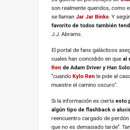
son realmente queridos, como el
se llaman
Jar Jar Binks
. Y segú
favorito de todos también ten
J.J. Abrams.
El portal de fans galácticos ase
cuales han coincidido en que
al
Ren
de Adam Driver y Han Solo
"cuando
Kylo Ren
le pide al cas
muestre el camino oscuro".
Si la información es cierta
esto 
algún tipo de flashback o aluc
reencuentro cargado de perdón 
que no es demasiado tarde". Tam