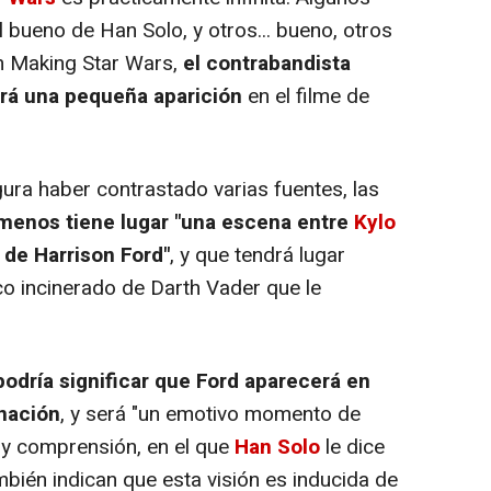
 bueno de Han Solo, y otros... bueno, otros
n Making Star Wars,
el contrabandista
drá una pequeña aparición
en el filme de
gura haber contrastado varias fuentes, las
 menos tiene lugar "una escena entre
Kylo
 de Harrison Ford"
, y que tendrá lugar
co incinerado de Darth Vader que le
podría significar que Ford aparecerá en
inación
, y será "un emotivo momento de
y comprensión, en el que
Han Solo
le dice
bién indican que esta visión es inducida de