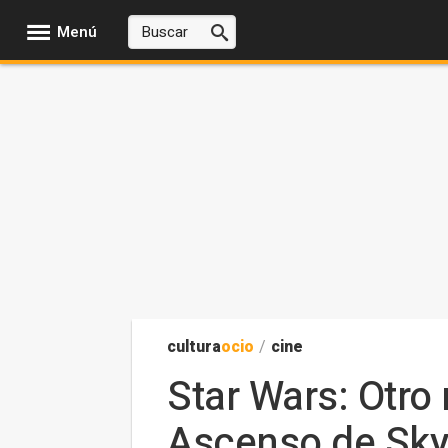
Menú
cultura
ocio
/
cine
Star Wars: Otro
Ascenso de Sky