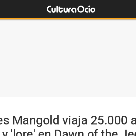
s Mangold viaja 25.000 a
y 'lore' en Dawn of the Je