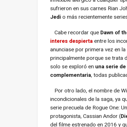
inflexible alérgico a cualquier t
sufrieron en sus carnes Rian J
Jedi
o más recientemente seri
Cabe recordar que
Dawn of th
interes despierta
entre los inc
anunciase por primera vez en la
principalmente porque se trata d
solo se exploró en
una serie d
complementaria
, todas public
Por otro lado, el nombre de Will
incondicionales de la saga, ya q
serie precuela de Rogue One: Un
protagonista, Cassian Andor (
Di
del filme estrenado en 2016 y qu