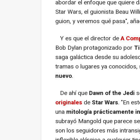
abordar el enfoque que quiere da
Star Wars, el guionista Beau Wi
guion, y veremos qué pasa", aña
Y es que el director de
A Comp
Bob Dylan protagonizado por
T
saga galáctica desde su adolesce
tramas o lugares ya conocidos, 
nuevo
.
De ahí que
Dawn of the Jedi
s
originales
de
Star Wars
. "En es
una
mitología prácticamente in
subrayó Mangold que parece ser
son los seguidores más intransi