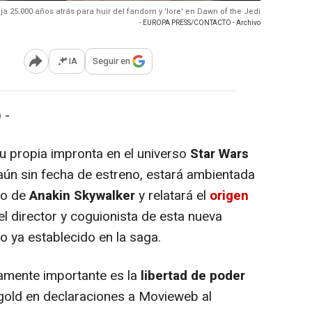
a 25.000 años atrás para huir del fandom y 'lore' en Dawn of the Jedi
- EUROPA PRESS/CONTACTO - Archivo
IA
Seguir en
Abrir opciones para compartir
 -
propia impronta en el universo
Star Wars
, aún sin fecha de estreno, estará ambientada
to de
Anakin Skywalker
y relatará el
origen
el director y coguionista de esta nueva
 ya establecido en la saga.
amente importante es la
libertad de poder
ngold en declaraciones a Movieweb al