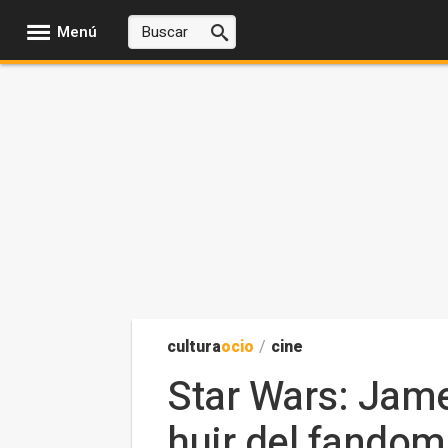
Menú
cultura
ocio
/
cine
Star Wars: Jame
huir del fandom 