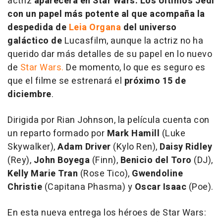
actriz
aparecerá en
Star Wars: Los Últimos Jedi
con un papel más potente al que acompaña la
despedida de
Leia Organa
del universo
galáctico de
Lucasfilm, aunque la actriz no ha
querido dar más detalles de su papel en lo nuevo
de
Star Wars.
De momento, lo que es seguro es
que el filme se estrenará el
próximo 15 de
diciembre
.
Dirigida por Rian Johnson, la película cuenta con
un reparto formado por
Mark Hamill
(Luke
Skywalker),
Adam Driver
(Kylo Ren),
Daisy Ridley
(Rey),
John Boyega
(Finn),
Benicio del Toro
(DJ),
Kelly Marie Tran
(Rose Tico),
Gwendoline
Christie
(Capitana Phasma) y
Oscar Isaac
(Poe).
En esta nueva entrega los héroes de
Star Wars: