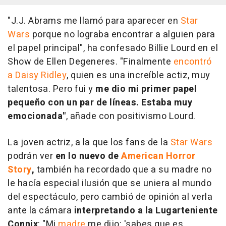
"J.J. Abrams me llamó para aparecer en
Star
Wars
porque no lograba encontrar a alguien para
el papel principal", ha confesado Billie Lourd en el
Show de Ellen Degeneres. "Finalmente
encontró
a Daisy Ridley
, quien es una increíble actiz, muy
talentosa. Pero fui y
me dio mi primer papel
pequeño con un par de líneas. Estaba muy
emocionada"
, añade con positivismo Lourd.
La joven actriz, a la que los fans de la
Star Wars
podrán ver
en lo nuevo de
American Horror
Story
,
también ha recordado que a su madre no
le hacía especial ilusión que se uniera al mundo
del espectáculo, pero cambió de opinión al verla
ante la cámara
interpretando a la Lugarteniente
Connix
: "Mi
madre
me dijo: 'sabes que es