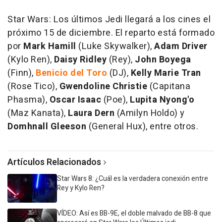
Star Wars: Los últimos Jedi llegará a los cines el
próximo 15 de diciembre. El reparto está formado
por
Mark Hamill
(Luke Skywalker),
Adam Driver
(Kylo Ren),
Daisy Ridley
(Rey),
John Boyega
(Finn),
Benicio del Toro
(DJ),
Kelly Marie Tran
(Rose Tico),
Gwendoline Christie
(Capitana
Phasma),
Oscar Isaac
(Poe),
Lupita Nyong'o
(Maz Kanata),
Laura Dern
(Amilyn Holdo) y
Domhnall Gleeson
(General Hux), entre otros.
Artículos Relacionados
Star Wars 8: ¿Cuál es la verdadera conexión entre
Rey y Kylo Ren?
VÍDEO: Así es BB-9E, el doble malvado de BB-8 que