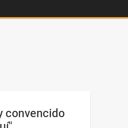
oy convencido
uí"