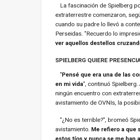
La fascinación de Spielberg por 
extraterrestre comenzaron, según
cuando su padre lo llevó a conte
Perseidas. "Recuerdo lo impre
ver aquellos destellos cruzando
SPIELBERG QUIERE PRESENCI
"
Pensé que era una de las co
en mi vida
", continuó Spielber
ningún encuentro con extraterre
avistamiento de OVNIs, la posibi
"¿No es terrible?", bromeó Spi
avistamiento.
Me refiero a que 
estos tíos y nunca se me han 