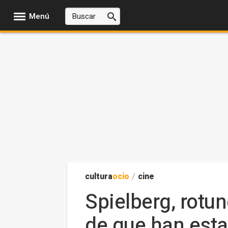
Menú
cultura
ocio
/
cine
Spielberg, rotu
de que han esta