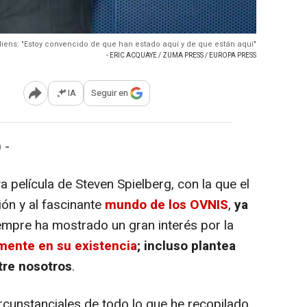
aliens: "Estoy convencido de que han estado aquí y de que están aquí"
- ERIC ACQUAYE / ZUMA PRESS / EUROPA PRESS
IA
Seguir en
Abrir opciones para compartir
 -
va película de Steven Spielberg, con la que el
ción y al fascinante
mundo de los OVNIS
,
ya
siempre ha mostrado un gran interés por la
mente en su existencia
; incluso plantea
tre nosotros
.
unstanciales de todo lo que he recopilado