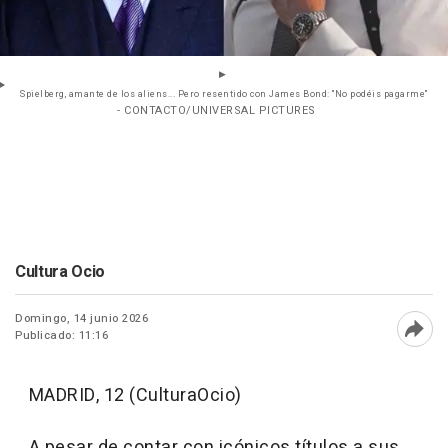
Spielberg, amante de los aliens... Pero resentido con James Bond: "No podéis pagarme"
- CONTACTO/UNIVERSAL PICTURES
Cultura Ocio
Domingo, 14 junio 2026
Publicado: 11:16
Abri
MADRID, 12 (CulturaOcio)
A pesar de contar con icónicos títulos a sus