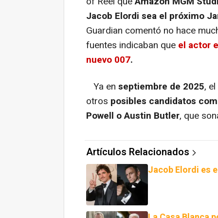
of Reel que
Amazon MGM Studio
Jacob Elordi sea el próximo 
Guardian comentó no hace mucho
fuentes indicaban que
el actor 
nuevo 007
.
Ya en
septiembre de 2025
, e
otros
posibles candidatos com
Powell o Austin Butler
, que son
Artículos Relacionados
Jacob Elordi es 
La Casa Blanca 