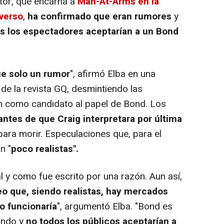
ctor, que encarna a
Man-At-Arms en la
iverso
,
ha confirmado que eran rumores
y
s los espectadores aceptarían a un Bond
ue solo un rumor
", afirmó Elba en una
a de la revista GQ, desmintiendo las
n como candidato al papel de Bond. Los
tes de que Craig interpretara por última
ara morir. Especulaciones que, para el
n "
poco realistas".
y como fue escrito por una razón. Aun así,
o que, siendo realistas, hay mercados
o funcionaría
", argumentó Elba. "Bond es
undo y
no todos los públicos aceptarían a