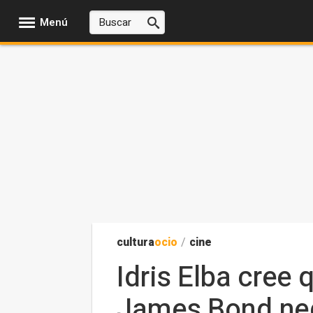
Menú
cultura
ocio
/
cine
Idris Elba cree
James Bond negr