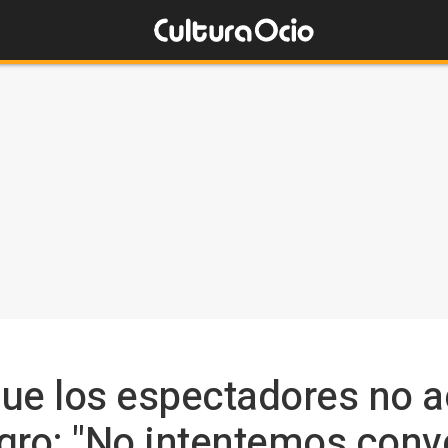
 que los espectadores no a
o: "No intentemos conver