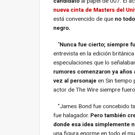
candidato
al papel de 007. El a
nueva cinta de Masters del Un
está convencido de que
no todo
negro.
"
Nunca fue cierto; siempre f
entrevista en la edición británic
especulaciones que lo señalaba
rumores comenzaron ya años an
vez al personaje
en Sin tiempo p
actor de The Wire siempre fuero
"James Bond fue concebido tal 
fue halagador.
Pero también cre
donde esa idea simplemente n
una figura enorme en todo el m