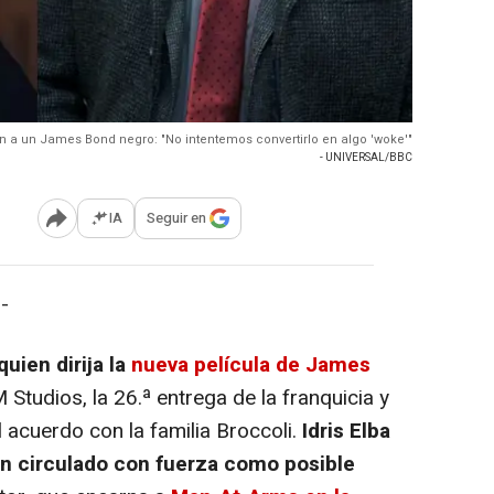
an a un James Bond negro: "No intentemos convertirlo en algo 'woke'"
- UNIVERSAL/BBC
IA
Seguir en
Abrir opciones para compartir
-
quien dirija la
nueva película de James
udios, la 26.ª entrega de la franquicia y
l acuerdo con la familia Broccoli.
Idris Elba
n circulado con fuerza como posible