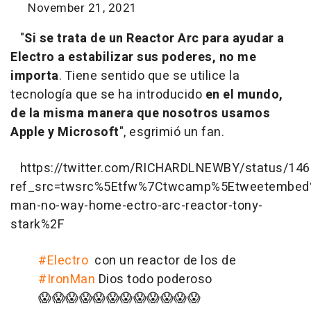
November 21, 2021
"
Si se trata de un Reactor Arc para ayudar a
Electro a estabilizar sus poderes, no me
importa
. Tiene sentido que se utilice la
tecnología que se ha introducido
en el mundo,
de la misma manera que nosotros usamos
Apple y Microsoft
", esgrimió un fan.
https://twitter.com/RICHARDLNEWBY/status/14
ref_src=twsrc%5Etfw%7Ctwcamp%5Etweetembed
man-no-way-home-ectro-arc-reactor-tony-
stark%2F
#Electro
con un reactor de los de
#IronMan
Dios todo poderoso
😱😱😱😱😱😱😱😱😱😱😱😱