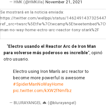
— HMK (@HMKilla)
November 21, 2021
Se mostrará en la noticia enviada:
https://twitter.com/wellppi/status/146249143732544
ref_src=twsrc%5Etfw%7Ctwcamp%5Etweetembed%7C
man-no-way-home-ectro-arc-reactor-tony-stark%2F
"
Electro usando el Reactor Arc de Iron Man
para volverse más poderoso es increíble
", opinó
otro usuario.
Electro using Iron Man’s arc reactor to
become more powerful is awesome
#SpiderManNoWayHome
pic.twitter.com/kXW2fNmfbz
— BLURAYANGEL 🦇 (@blurayangel)