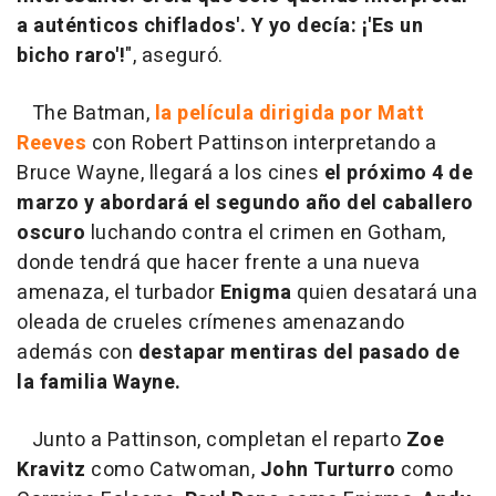
a auténticos chiflados'. Y yo decía: ¡'Es un
bicho raro'!
", aseguró.
The Batman,
la película dirigida por Matt
Reeves
con Robert Pattinson interpretando a
Bruce Wayne, llegará a los cines
el próximo 4 de
marzo y abordará el segundo año del caballero
oscuro
luchando contra el crimen en Gotham,
donde tendrá que hacer frente a una nueva
amenaza, el turbador
Enigma
quien desatará una
oleada de crueles crímenes amenazando
además con
destapar mentiras del pasado de
la familia Wayne.
Junto a Pattinson, completan el reparto
Zoe
Kravitz
como Catwoman,
John Turturro
como