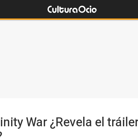
nity War ¿Revela el tráile
?