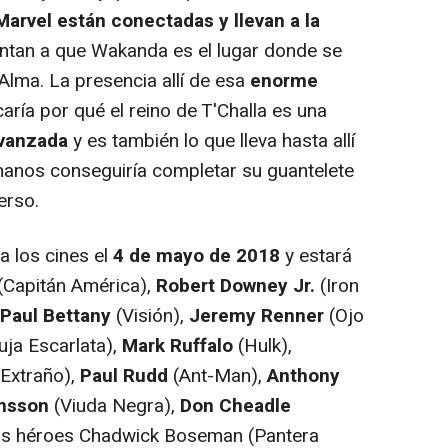
arvel están conectadas y llevan a la
ntan a que Wakanda es el lugar donde se
Alma. La presencia allí de esa
enorme
caría por qué el reino de T'Challa es una
vanzada
y es también lo que lleva hasta allí
Thanos conseguiría completar su guantelete
erso.
a los cines el
4 de mayo de 2018
y estará
(Capitán América),
Robert Downey Jr.
(Iron
Paul Bettany
(Visión),
Jeremy Renner
(Ojo
uja Escarlata),
Mark Ruffalo
(Hulk),
Extraño),
Paul Rudd
(Ant-Man),
Anthony
ansson
(Viuda Negra),
Don Cheadle
vos héroes Chadwick Boseman (Pantera