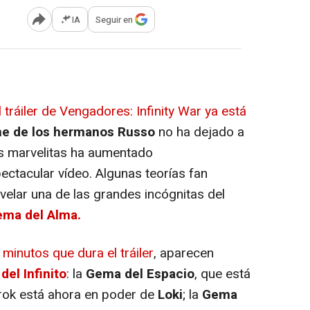
IA
Seguir en
Abrir opciones para compartir
l tráiler de
Vengadores: Infinity War
ya está
lme de los hermanos Russo
no ha dejado a
los marvelitas ha aumentado
ctacular vídeo. Algunas teorías fan
evelar una de las grandes incógnitas del
ema del Alma.
minutos que dura el tráiler
, aparecen
el Infinito
: la
Gema del Espacio
, que está
rok está ahora en poder de
Loki
; la
Gema