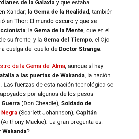
dianes de la Galaxia
y que estaba
en Xandar; la
Gema de la Realidad
, también
ció en
Thor: El mundo oscuro
y que se
ccionista
; la
Gema de la Mente
, que en el
de su frente; y la
Gema del Tiempo
, el Ojo
ra cuelga del cuello de
Doctor Strange
.
stro de la Gema del Alma
, aunque sí hay
atalla a las puertas de Wakanda
, la nación
 Las fuerzas de esta nación tecnológica se
na apoyados por algunos de los pesos
 Guerra
(Don Cheadle),
Soldado de
 Negra
(Scarlett Johannson),
Capitán
(Anthony Mackie). La gran pregunta es:
r Wakanda
?