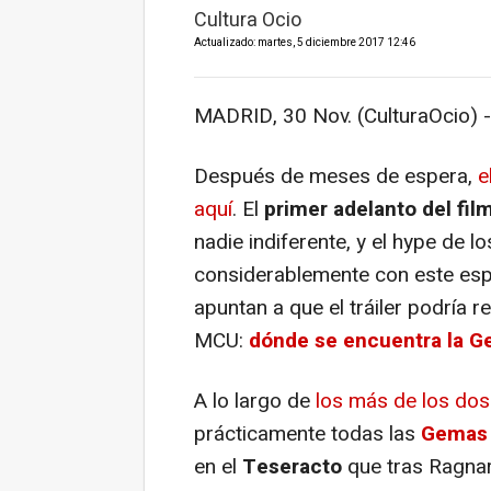
Cultura Ocio
Actualizado: martes, 5 diciembre 2017 12:46
MADRID, 30 Nov. (CulturaOcio) -
Después de meses de espera,
e
aquí
. El
primer adelanto del fi
nadie indiferente, y el hype de 
considerablemente con este espe
apuntan a que el tráiler podría r
MCU:
dónde se encuentra la G
A lo largo de
los más de los dos 
prácticamente todas las
Gemas d
en el
Teseracto
que tras Ragna