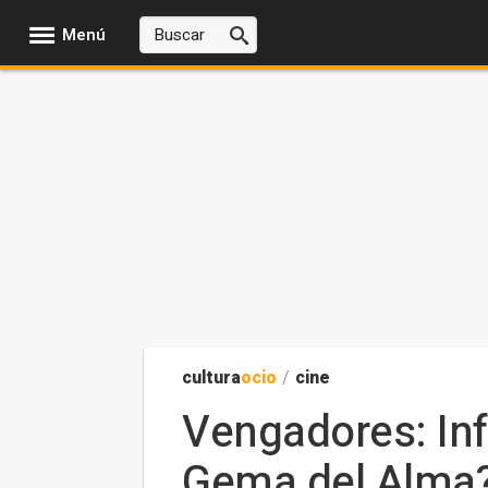
Menú
cultura
ocio
/
cine
Vengadores: Infi
Gema del Alma