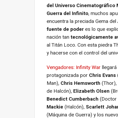
del Universo Cinematográfico M
Guerra del Infinito
, muchos apu
encuentra la preciada Gema del 
fuente de poder
es lo que expli
nación tan
tecnológicamente a
al Titán Loco. Con esta piedra 
y hacerse con el control del univ
Vengadores: Infinity War
llegará 
protagonizada por
Chris Evans
Man),
Chris Hemsworth
(Thor),
de Halcón),
Elizabeth Olsen
(Br
Benedict Cumberbach
(Doctor 
Mackie
(Halcón),
Scarlett Joh
(Máquina de Guerra) y los nue