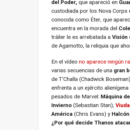
del Poder,
que apareció en
Guar
custodiada por los Nova Corps 
conocida como Éter, que apare
encuentra en la morada del
Cole
tráiler le es arrebatada a
Visión
de Agamotto, la reliquia que aho
En el vídeo
no aparece ningún ra
varias secuencias de una
gran b
de T'Challa (Chadwick Boseman).
enfrenta a un ejército alieníge
pesados de Marvel:
Máquina de
Invierno
(Sebastian Stan),
Viuda
América
(Chris Evans) y
Halcón
¿Por qué decide Thanos ataca