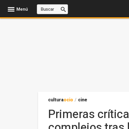
Menú
cultura
ocio
/
cine
Primeras crítica
complejos tras l