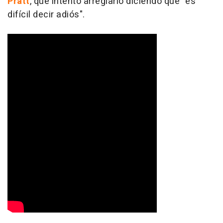
Pratt
, que intentó arreglarlo diciendo que "es
difícil decir adiós".