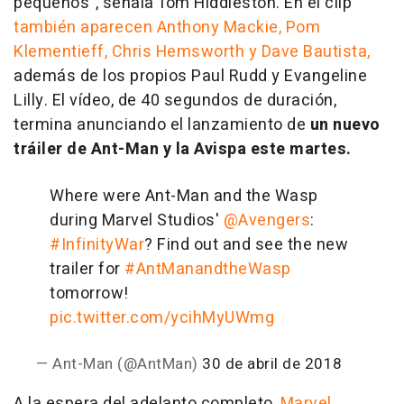
pequeños", señala Tom Hiddleston. En el clip
también aparecen Anthony Mackie, Pom
Klementieff, Chris Hemsworth y Dave Bautista,
además de los propios Paul Rudd y Evangeline
Lilly. El vídeo, de 40 segundos de duración,
termina anunciando el lanzamiento de
un nuevo
tráiler de Ant-Man y la Avispa este martes.
Where were Ant-Man and the Wasp
during Marvel Studios'
@Avengers
:
#InfinityWar
? Find out and see the new
trailer for
#AntManandtheWasp
tomorrow!
pic.twitter.com/ycihMyUWmg
— Ant-Man (@AntMan)
30 de abril de 2018
A la espera del adelanto completo,
Marvel