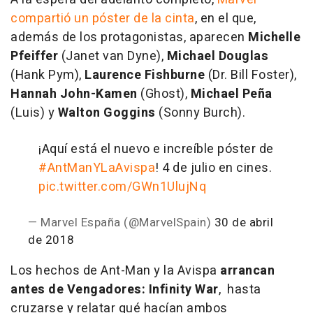
compartió un póster de la cinta
, en el que,
además de los protagonistas, aparecen
Michelle
Pfeiffer
(Janet van Dyne),
Michael Douglas
(Hank Pym),
Laurence Fishburne
(Dr. Bill Foster),
Hannah John-Kamen
(Ghost),
Michael Peña
(Luis) y
Walton Goggins
(Sonny Burch).
¡Aquí está el nuevo e increíble póster de
#AntManYLaAvispa
! 4 de julio en cines.
pic.twitter.com/GWn1UlujNq
— Marvel España (@MarvelSpain)
30 de abril
de 2018
Los hechos de Ant-Man y la Avispa
arrancan
antes de Vengadores: Infinity War
, hasta
cruzarse y relatar qué hacían ambos