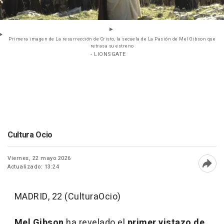
Primera imagen de La resurrección de Cristo, la secuela de La Pasión de Mel Gibson que
retrasa su estreno
- LIONSGATE
Cultura Ocio
Viernes, 22 mayo 2026
Actualizado: 13:24
Abri
MADRID, 22 (CulturaOcio)
Mel Gibson
ha revelado el
primer vistazo de