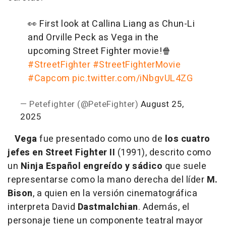
👀 First look at Callina Liang as Chun-Li
and Orville Peck as Vega in the
upcoming Street Fighter movie!🍿
#StreetFighter
#StreetFighterMovie
#Capcom
pic.twitter.com/iNbgvUL4ZG
— Petefighter (@PeteFighter)
August 25,
2025
Vega
fue presentado como uno de
los cuatro
jefes en Street Fighter II
(1991), descrito como
un
Ninja Español engreído y sádico
que suele
representarse como la mano derecha del líder
M.
Bison
, a quien en la versión cinematográfica
interpreta David
Dastmalchian
. Además, el
personaje tiene un componente teatral mayor