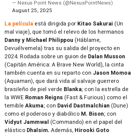
— Nexus Point News (@NexusPointNews)
August 25, 2025
La película
está dirigida por
Kitao Sakurai
(Un
mal viaje), que tomó el relevo de los hermanos
Danny y Michael Philippou
(Háblame,
Devuélvemela) tras su salida del proyecto en
2024. Rodada sobre un guion de
Dalan Musson
(Capitán América: A Brave New World), la cinta
también cuenta en su reparto con
Jason Momoa
(Aquaman), que dará vida al salvaje guerrero
brasileño de piel verde
Blanka
; con la estrella de
la WWE
Roman Reigns
(Fast & Furious) como el
temible
Akuma
; con
David Dastmalchian
(Dune)
como el poderoso y diabólico
M. Bison
; con
Vidyut Jammwal
(Commando) en el papel del
elástico
Dhalsim.
Además,
Hirooki Goto